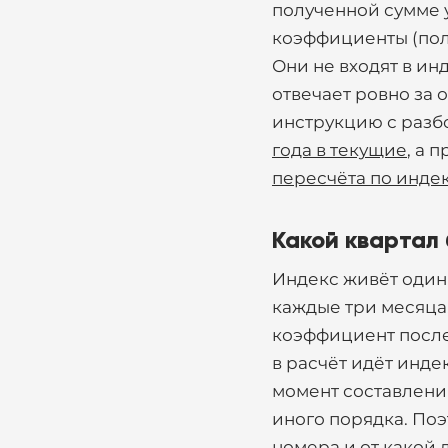
полученной сумме
коэффициенты (поле
Они не входят в ин
отвечает ровно за 
инструкцию с разб
года в текущие
, а 
пересчёта по инде
Какой квартал 
Индекс живёт один
каждые три месяца
коэффициент после
в расчёт идёт инде
момент составления
иного порядка. Поэ
номера и от какой