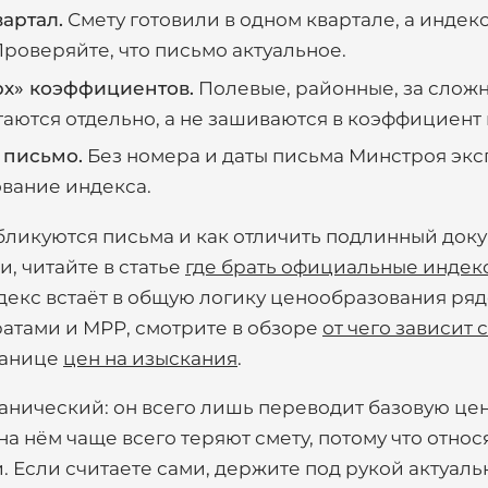
артал.
Смету готовили в одном квартале, а индек
Проверяйте, что письмо актуальное.
рх» коэффициентов.
Полевые, районные, за сложн
таются отдельно, а не зашиваются в коэффициент 
 письмо.
Без номера и даты письма Минстроя экс
вание индекса.
бликуются письма и как отличить подлинный доку
, читайте в статье
где брать официальные индек
ндекс встаёт в общую логику ценообразования ряд
атами и МРР, смотрите в обзоре
от чего зависит 
ранице
цен на изыскания
.
анический: он всего лишь переводит базовую цен
на нём чаще всего теряют смету, потому что относ
. Если считаете сами, держите под рукой актуал