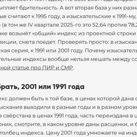
ыпляет бдительность. А вот вторая база у них разн
 считают к 1995 году, а изыскательские к 1991-му
(в том же IV квартале 2025-го это 52,64 против 78,
ке возьмёт «общий» индекс из проектной строки
иции, смета поедет. Проверять просто: в изыска
ая серия, к 1991 или 2001 году. Почему изыскател
тельные индексы вообще нельзя мешать между с
ной статье про ПИР и СМР
.
рать, 2001 или 1991 года
кс должен быть к той базе, в ценах которой дана 
ыскания выходили в разные годы и в разном уров
свёрстана в ценах 1991 года, часть переиздана в 
рник, смотрите, в каком уровне даны расценки, и
олбец индекса. Цену 2001 года умножаете на инде