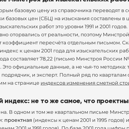
торым базовую цену из справочника переводят в
и базовых цен (СБЦ) на изыскания составлены в 
зыскательских работ это уровни 1991 и 2001 годов.
вно оторвались от реальности, поэтому Минстрой
т коэффициент пересчёта отдельным письмом. Ска
 индекс к ценам 2001 года для изыскательских ра
1 года составляет 78,22 (письмо Минстроя России №
). Это официальные данные, а не чья-то методика: 
 подрядчик, и эксперт. Полный ряд по кварталам
им на странице
индексов изменения сметной ст
 индекс: не то же самое, что проектны
на. В одном и том же квартальном письме Минстр
и:
проектная
(индексы к ценам 2001 и 1995 годов) 
ценам 2001 и 1991 годов). По базе 2001 года цифры 