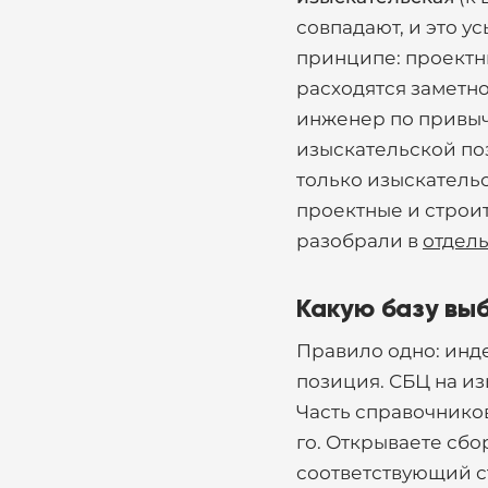
совпадают, и это ус
принципе: проектные
расходятся заметно 
инженер по привыч
изыскательской поз
только изыскательск
проектные и строи
разобрали в
отдель
Какую базу выб
Правило одно: инде
позиция. СБЦ на из
Часть справочников 
го. Открываете сбо
соответствующий ст