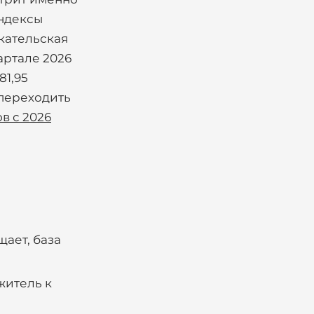
индексы
скательская
вартале 2026
81,95
 переходить
в с 2026
щает, база
житель к