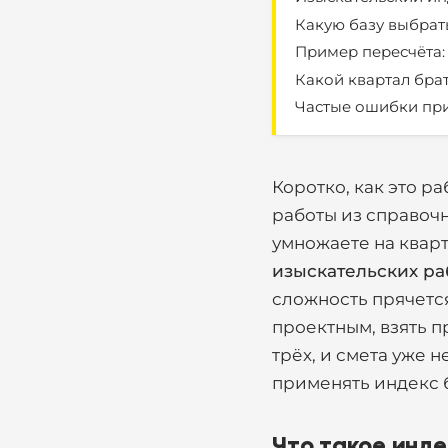
Какую базу выбрать,
Пример пересчёта:
Какой квартал брат
Частые ошибки пр
Коротко, как это р
работы из справочни
умножаете на квар
изыскательских ра
сложность прячется
проектным, взять п
трёх, и смета уже 
применять индекс б
Что такое инд