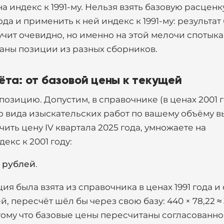
а на индекс к 1991-му. Нельзя взять базовую расценк
да и применить к ней индекс к 1991-му: результат
учит очевидно, но именно на этой мелочи спотыка
раны позиции из разных сборников.
та: от базовой цены к текущей
озицию. Допустим, в справочнике (в ценах 2001 г
о вида изыскательских работ по вашему объёму в
чить цену IV квартала 2025 года, умножаете на
екс к 2001 году:
0 рублей
.
ия была взята из справочника в ценах 1991 года и 
, пересчёт шёл бы через свою базу: 440 × 78,22 ≈ 
тому что базовые цены пересчитаны согласованно