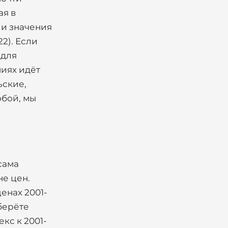
ая в
, и значения
22). Если
 для
ниях идёт
ьские,
обой, мы
сама
не цен.
ценах 2001-
 берёте
кс к 2001-