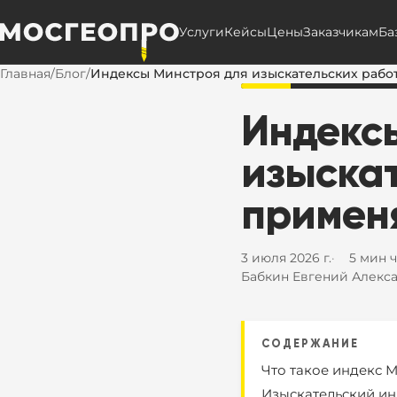
Услуги
Кейсы
Цены
Заказчикам
Ба
Главная
/
Блог
/
Индексы Минстроя для изыскательских работ
Индекс
изыска
примен
3 июля 2026 г.
5 мин 
Бабкин Евгений Алекс
СОДЕРЖАНИЕ
Что такое индекс 
Изыскательский инд