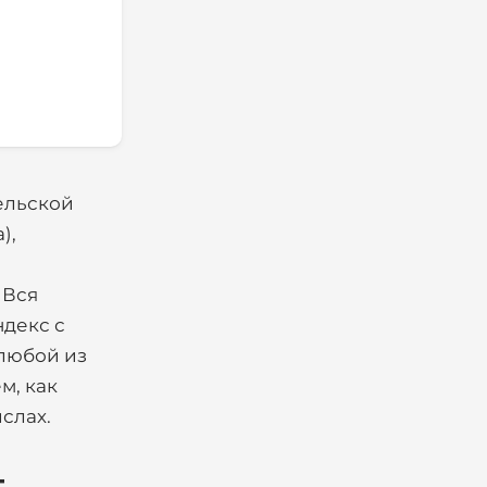
тельской
),
 Вся
ндекс с
 любой из
м, как
слах.
т