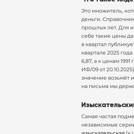
Это множитель, ко
деньги. Справочник
прошлых лет. Для и
себе такие цены да
в квартал публикуе
квартале 2025 года
6,87, а к ценам 199
ИФ/09 от 20.10.2025
значение возьмёт и
на письма мы держ
Изыскательский
Самая частая подме
независимые сери
изыскательская
(к 