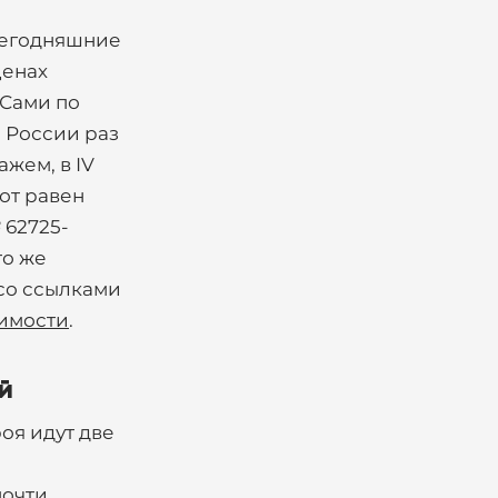
 сегодняшние
ценах
 Сами по
 России раз
жем, в IV
бот равен
 62725-
то же
 со ссылками
оимости
.
й
оя идут две
и
почти