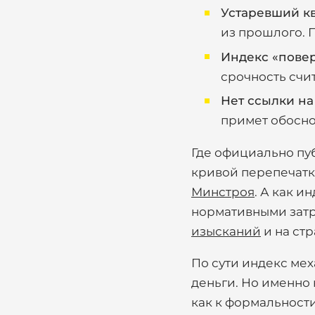
Устаревший кв
из прошлого. 
Индекс «пове
срочность счи
Нет ссылки на
примет обосно
Где официально пу
кривой перепечатки
Минстроя
. А как и
нормативными затр
изысканий
и на ст
По сути индекс мех
деньги. Но именно 
как к формальности