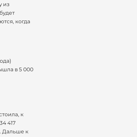
у из
 будет
ются, когда
ода)
ышла в 5 000
стоила, к
34 417
. Дальше к