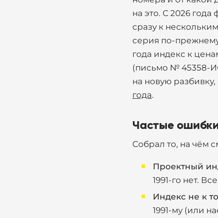
на это. С 2026 год
сразу к нескольким 
серия по-прежнему в
года индекс к ценам 
(письмо № 45358-ИФ
на новую разбивку,
года
.
Частые ошибки
Собрал то, на чём 
Проектный инд
1991-го нет. В
Индекс не к то
1991-му (или н