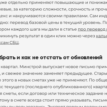
 уже отдельно применяют повышающие и пониж
вые, за категорию сложности, срочность и проч
декс и накручиваются своими правилами. Сам ин
одно: перевод базовой цены в текущий уровень. 
ором каждого шага мы дали в статье
про перевод 
прикинуть результат в один клик можно через
каль
ксам СБЦ
.
брать и как не отстать от обновлений
 квартал. Минстрой выпускает новое письмо при
, и свежее значение заменяет предыдущее. Стар
 этого в новых сметах уже не применяют. По общ
кс текущего (последнего опубликованного) кварта
 сметы, если договор или техническое задание н
тому в смете всегда стоит прямо указывать, письм
 даты вы пользовались. Эксперт первым делом см