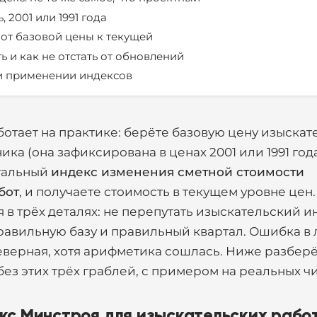
 2001 или 1991 года
 от базовой цены к текущей
ь и как не отстать от обновлений
и применении индексов
аботает на практике: берёте базовую цену изыска
ка (она зафиксирована в ценах 2001 или 1991 года
тальный
индекс изменения сметной стоимости
бот
, и получаете стоимость в текущем уровне цен.
 в трёх деталях: не перепутать изыскательский и
равильную базу и правильный квартал. Ошибка в
неверная, хотя арифметика сошлась. Ниже разберё
ез этих трёх граблей, с примером на реальных чи
екс Минстроя для изыскательских рабо