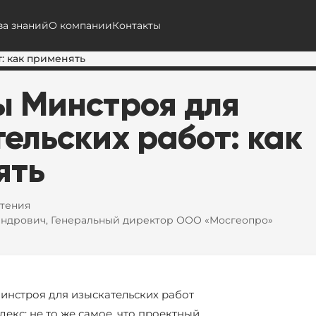
за знаний
О компании
Контакты
: как применять
ы
Минстроя
для
тельских
работ:
как
ять
чтения
андрович, Генеральный директор ООО «Мосгеопро»
Минстроя для изыскательских работ
екс: не то же самое, что проектный