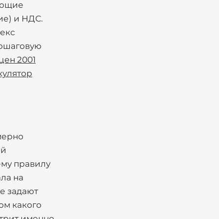
ающие
ие) и НДС.
декс
Пошаговую
цен 2001
кулятор
мерно
ый
ему правилу
ла на
е задают
ом какого
отрит именно