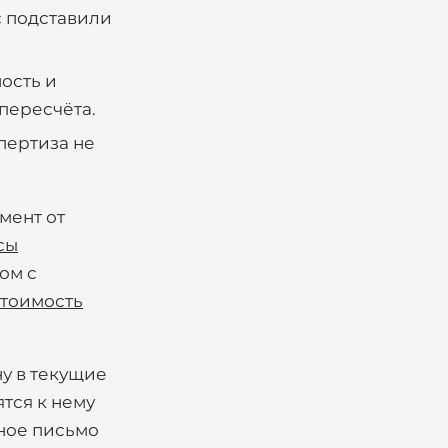
с подставили
ость и
пересчёта.
пертиза не
мент от
сы
ом с
стоимость
у в текущие
ятся к нему
ьное письмо