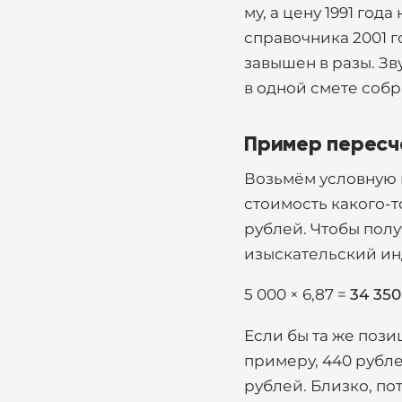
му, а цену 1991 год
справочника 2001 го
завышен в разы. Зв
в одной смете соб
Пример пересчё
Возьмём условную п
стоимость какого-т
рублей. Чтобы полу
изыскательский инд
5 000 × 6,87 =
34 35
Если бы та же позиц
примеру, 440 рублей
рублей. Близко, по