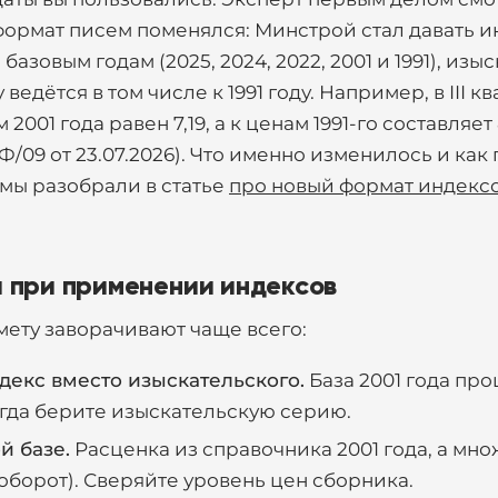
а формат писем поменялся: Минстрой стал давать 
базовым годам (2025, 2024, 2022, 2001 и 1991), изы
едётся в том числе к 1991 году. Например, в III к
2001 года равен 7,19, а к ценам 1991-го составляет 
/09 от 23.07.2026). Что именно изменилось и как
 мы разобрали в статье
про новый формат индексо
 при применении индексов
смету заворачивают чаще всего:
екс вместо изыскательского.
База 2001 года про
сегда берите изыскательскую серию.
й базе.
Расценка из справочника 2001 года, а мно
аоборот). Сверяйте уровень цен сборника.