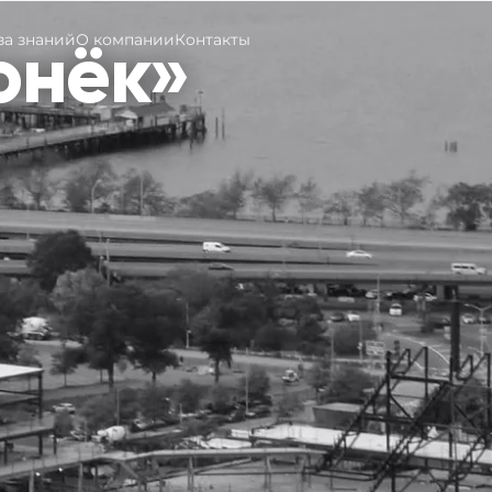
онёк»
за знаний
О компании
Контакты