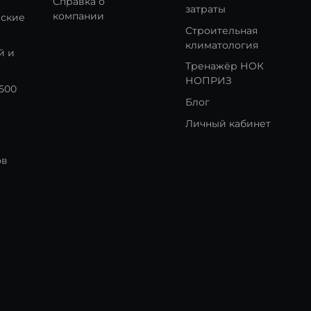
Справка о
затраты
компании
еские
Строительная
климатология
й и
Тренажёр НОК
НОПРИЗ
:500
Блог
Личный кабинет
ов