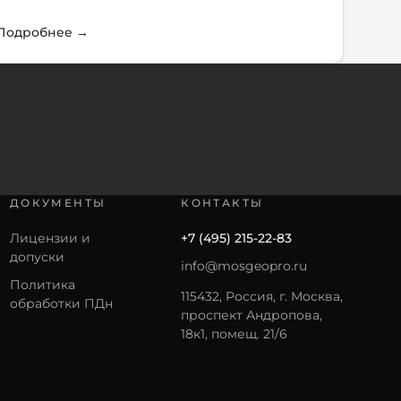
Подробнее
→
ДОКУМЕНТЫ
КОНТАКТЫ
Лицензии и
+7 (495) 215-22-83
допуски
info@mosgeopro.ru
Политика
115432, Россия, г. Москва,
обработки ПДн
проспект Андропова,
18к1, помещ. 21/6