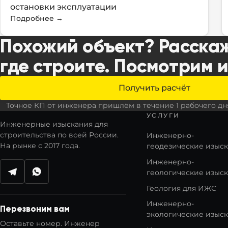
остановки эксплуатации
Подробнее
→
Похожий объект? Расскаж
где строите. Посмотрим 
Получить расчёт
Точное КП от инженера пришлём в течение 1 рабочего дн
УСЛУГИ
Инженерные изыскания для
строительства по всей России.
Инженерно-
На рынке с 2017 года.
геодезические изыс
Инженерно-
геологические изыс
Написать в Telegram
Написать в WhatsApp
Геология для ИЖС
Инженерно-
Перезвоним вам
экологические изыс
Оставьте номер. Инженер