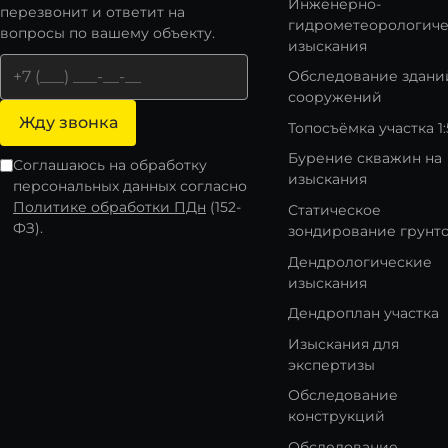
Инженерно-
перезвонит и ответит на
гидрометеорологич
вопросы по вашему объекту.
изыскания
Обследование здани
сооружений
Жду звонка
Топосъёмка участка 1
Бурение скважин на
Соглашаюсь на обработку
изыскания
персональных данных согласно
Политике обработки ПДн
(152-
Статическое
ФЗ).
зондирование грунт
Дендрологические
изыскания
Дендроплан участка
Изыскания для
экспертизы
Обследование
конструкций
Обследование