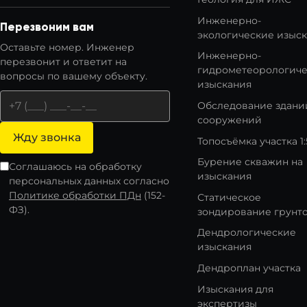
Инженерно-
Перезвоним вам
экологические изыс
Оставьте номер. Инженер
Инженерно-
перезвонит и ответит на
гидрометеорологич
вопросы по вашему объекту.
изыскания
Обследование здани
сооружений
Жду звонка
Топосъёмка участка 1
Бурение скважин на
Соглашаюсь на обработку
изыскания
персональных данных согласно
Политике обработки ПДн
(152-
Статическое
ФЗ).
зондирование грунт
Дендрологические
изыскания
Дендроплан участка
Изыскания для
экспертизы