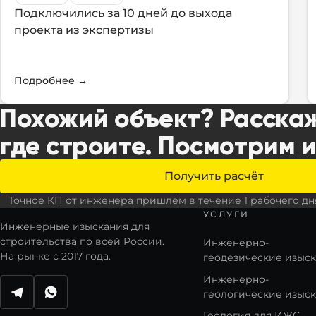
Подключились за 10 дней до выхода
проекта из экспертизы
Подробнее
→
Похожий объект? Расскаж
где строите. Посмотрим 
Получить расчёт
Точное КП от инженера пришлём в течение 1 рабочего дн
УСЛУГИ
Инженерные изыскания для
строительства по всей России.
Инженерно-
На рынке с 2017 года.
геодезические изыс
Инженерно-
геологические изыс
Написать в Telegram
Написать в WhatsApp
Геология для ИЖС