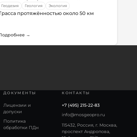
Геодезия
Геология
Экология
Трасса протяжённостью около 50 км
Подробнее
→
ДОКУМЕНТЫ
КОНТАКТЫ
Лицензии и
+7 (495) 215-22-83
допуски
info@mosgeopro.ru
Политика
115432, Россия, г. Москва,
обработки ПДн
проспект Андропова,