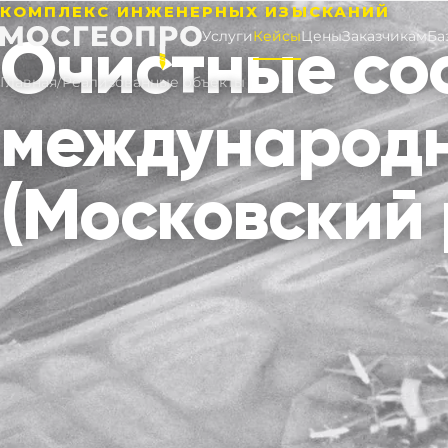
КОМПЛЕКС ИНЖЕНЕРНЫХ ИЗЫСКАНИЙ
Очистные со
Услуги
Кейсы
Цены
Заказчикам
Ба
Главная
/
Реализованные объекты
международн
(Московский 