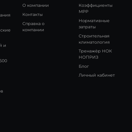
О компании
Коэффициенты
МРР
Контакты
кания
Нормативные
Справка о
затраты
компании
еские
Строительная
климатология
й и
Тренажёр НОК
НОПРИЗ
:500
Блог
Личный кабинет
ов