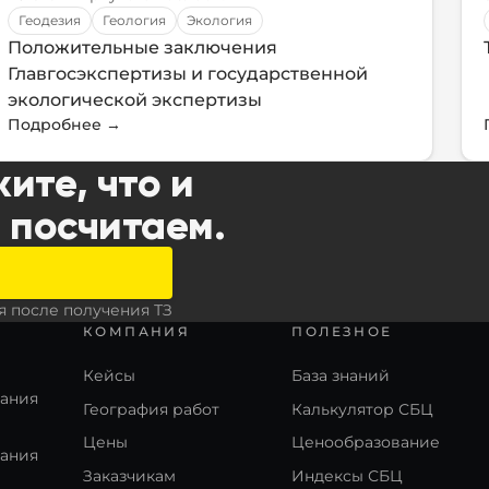
Геодезия
Геология
Экология
Положительные заключения
Главгосэкспертизы и государственной
экологической экспертизы
Подробнее
→
ите, что и
и посчитаем.
я после получения ТЗ
КОМПАНИЯ
ПОЛЕЗНОЕ
Кейсы
База знаний
кания
География работ
Калькулятор СБЦ
Цены
Ценообразование
кания
Заказчикам
Индексы СБЦ