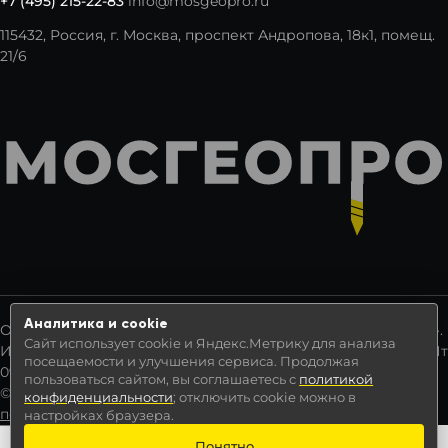
+7 (495) 215-22-83
info@mosgeopro.ru
115432, Россия, г. Москва, проспект Андропова, 18к1, помещ.
21/6
Аналитика и cookie
Общество с ограниченной ответственностью «Мосгеопро».
Сайт использует cookie и Яндекс.Метрику для анализа
ИНН 7725380320. ОГРН 1177746602274. Режим работы: Пн–Пт
посещаемости и улучшения сервиса. Продолжая
09:00–18:00.
пользоваться сайтом, вы соглашаетесь с
политикой
© 2017—2026 Мосгеопро.
Политика обработки
конфиденциальности
; отключить cookie можно в
персональных данных
настройках браузера.
Понятно